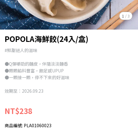
1
/
3
POPOLA海鮮餃(24入/盒)
#鮮甜迷人的滋味
●Q彈嚼勁的麵皮，伴隨淡淡麵香
●顆顆餡料豐富，飽足感UPUP
●一顆接一顆，停不下來的好滋味
效期至：2026.09.23
NT$238
商品編號:
PLA01060023