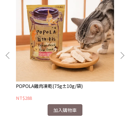
組
POPOLA雞肉凍乾(75g±10g/袋)
寵物
NT$288
NT
加入購物車