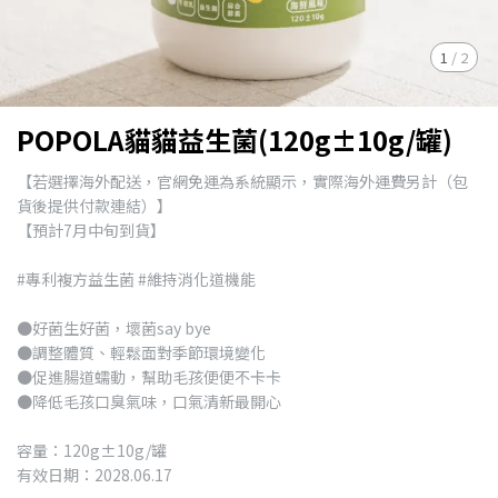
1
/
2
POPOLA貓貓益生菌(120g±10g/罐)
【若選擇海外配送，官網免運為系統顯示，實際海外運費另計（包
貨後提供付款連結）】
【預計7月中旬到貨】
#專利複方益生菌 #維持消化道機能
●好菌生好菌，壞菌say bye
●調整體質、輕鬆面對季節環境變化
●促進腸道蠕動，幫助毛孩便便不卡卡
●降低毛孩口臭氣味，口氣清新最開心
容量：120g±10g/罐
有效日期：2028.06.17