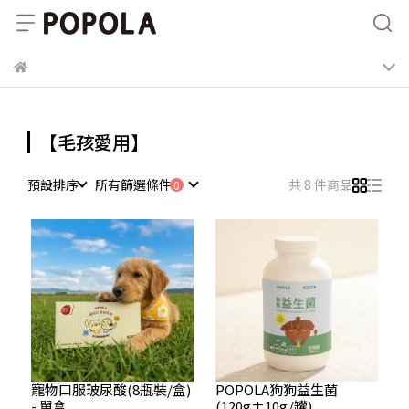
【毛孩愛用】
預設排序
所有篩選條件
共 8 件商品
寵物口服玻尿酸(8瓶裝/盒)
POPOLA狗狗益生菌
- 單盒
(120g±10g/罐)