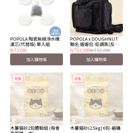
POPOLA 陶瓷無線淨水機
POPOLA x DOUGHNUT
濾芯(代替版) 單入組
聯名 遛遛包-低調黑(反光
尼龍)
NT$188
NT$1,099
NT$2,080
加入購物車
加入購物車
完售
完售
木薯貓砂2包體驗組 (每會
木薯貓砂(2.5kg) 6包-箱購